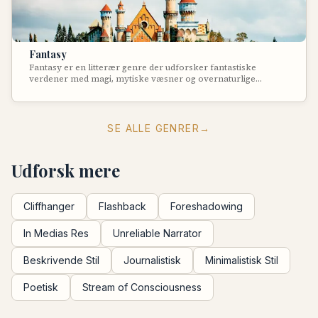
Fantasy
Fantasy er en litterær genre der udforsker fantastiske
verdener med magi, mytiske væsner og overnaturlige
kræfter. Genren skaber universer med egne regler og lover,
ofte inspireret af middelalderlige tider, nordisk mytologi eller
orientalske eventyr. Fantasy giver forfatteren frihed til at
skabe helt nye verdener, kulturer og magisystemer, samtidig
SE ALLE GENRER
→
med at den ofte udforsker universelle temaer om godt og
ondt, heltegerninger og ofre.
Udforsk mere
Cliffhanger
Flashback
Foreshadowing
In Medias Res
Unreliable Narrator
Beskrivende Stil
Journalistisk
Minimalistisk Stil
Poetisk
Stream of Consciousness