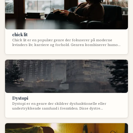
chick lit
Chick lit er en populær genre der fokuserer på moderne
kvinders liv, karriere og forhold. Genren kombinerer humor,
romantik og relaterbare hverdagssituationer i letlæste,
underholdende fortællinger om kvindelig selvrealisering.
Dystopi
Dystopi er en genre der skildrer dysfunktionelle eller
undertrykkende samfund i fremtiden. Disse dystre
fremtidsvisioner viser ofte totalitære regimer,
miljøkatastrofer eller teknologisk tyranni. Dystopier
fungerer som advarende fortællinger der kommenterer på
nutidige samfundstendenser ved at ekstrapolere dem til deres
logiske - og ofte forfærdende - konklusion. Genren udforsker