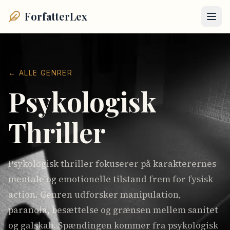
ForfatterLex
← ALLE GENRER
Psykologisk
Thriller
Psykologisk thriller fokuserer på karakterernes
mentale og emotionelle tilstand frem for fysisk
action. Genren udforsker manipulation,
paranoia, besættelse og grænsen mellem sanitet
og galskab. Spændingen kommer fra psykologisk