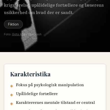
krigsførelse, upålidelige fortællere og læserens
usikkerhed om hvad der er sandt.
Fiktion
Foto:
Gota Abe
/ Unsplash
Karakteristika
Fokus på psykologisk manipulation
◈
Upålidelige fortællere
◈
Karakterernes mentale tilstand er central
◈