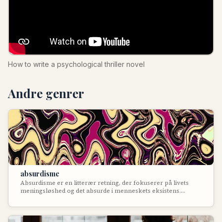
How to write a psychological thriller novel
Andre genrer
absurdisme
Absurdisme er en litterær retning, der fokuserer på livets
meningsløshed og det absurde i menneskets eksistens.
Genren udspringer af eksistentialismen og fremhæver
konflikten mellem menneskets søgen efter mening og
universets ligegyldighed.