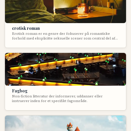
tab af frihed, individualitet og menneskelig værdi.
erotisk roman
Erotisk roman er en genre der fokuserer på romantiske
forhold med eksplicitte seksuelle scener som central del af
fortællingen. Disse bøger kombinerer kærlighedshistorier
med detaljeret skildring af intimitet og sex, hvor den erotiske
spænding er lige så vigtig som den følelsesmæssige udvikling.
Genren spænder fra let sanseligt til meget eksplicit indhold,
og har udviklet sig fra at være tabubelagt til mainstream
succes.
Fagbog
Non-fiction litteratur der informerer, uddanner eller
instruerer inden for et specifikt fagområde.