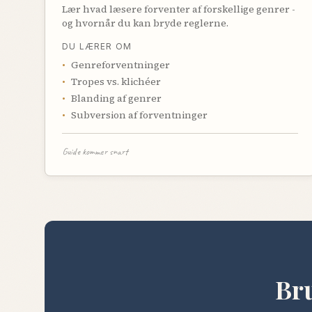
Lær hvad læsere forventer af forskellige genrer -
og hvornår du kan bryde reglerne.
DU LÆRER OM
•
Genreforventninger
•
Tropes vs. klichéer
•
Blanding af genrer
•
Subversion af forventninger
Guide kommer snart
Bru