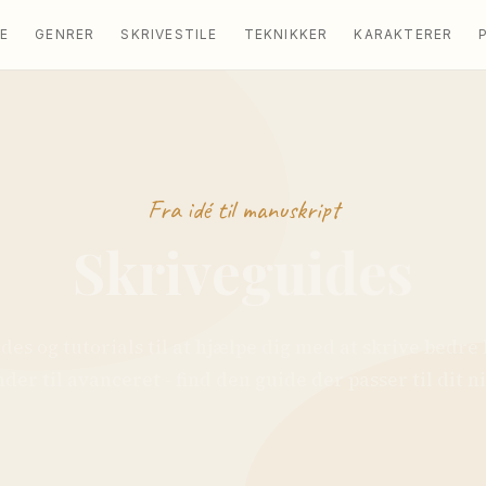
E
GENRER
SKRIVESTILE
TEKNIKKER
KARAKTERER
Fra idé til manuskript
Skriveguides
des og tutorials til at hjælpe dig med at skrive bedre 
der til avanceret - find den guide der passer til dit n