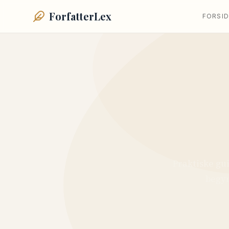
ForfatterLex
FORSID
Praktiske gui
begyn