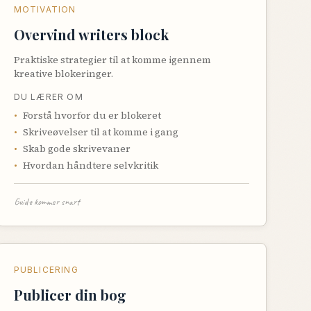
MOTIVATION
Overvind writers block
Praktiske strategier til at komme igennem
kreative blokeringer.
DU LÆRER OM
•
Forstå hvorfor du er blokeret
•
Skriveøvelser til at komme i gang
•
Skab gode skrivevaner
•
Hvordan håndtere selvkritik
Guide kommer snart
PUBLICERING
Publicer din bog