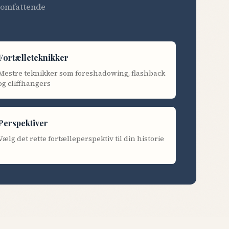
s omfattende
Fortælleteknikker
Mestre teknikker som foreshadowing, flashback
og cliffhangers
Perspektiver
Vælg det rette fortælleperspektiv til din historie