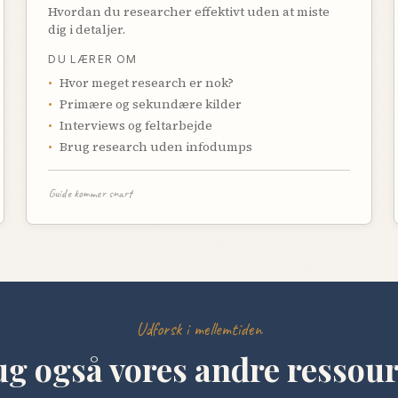
Hvordan du researcher effektivt uden at miste
dig i detaljer.
DU LÆRER OM
•
Hvor meget research er nok?
•
Primære og sekundære kilder
•
Interviews og feltarbejde
•
Brug research uden infodumps
Guide kommer snart
Udforsk i mellemtiden
g også vores andre ressou