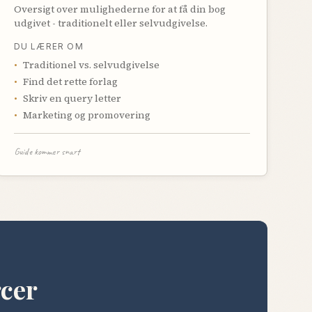
Oversigt over mulighederne for at få din bog
udgivet - traditionelt eller selvudgivelse.
DU LÆRER OM
•
Traditionel vs. selvudgivelse
•
Find det rette forlag
•
Skriv en query letter
•
Marketing og promovering
Guide kommer snart
rcer