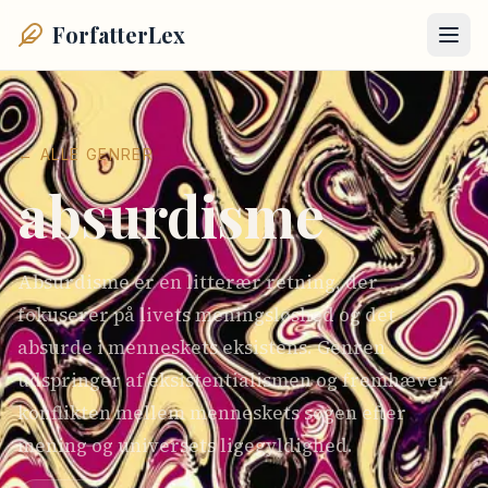
ForfatterLex
← ALLE GENRER
absurdisme
Absurdisme er en litterær retning, der
fokuserer på livets meningsløshed og det
absurde i menneskets eksistens. Genren
udspringer af eksistentialismen og fremhæver
konflikten mellem menneskets søgen efter
mening og universets ligegyldighed.