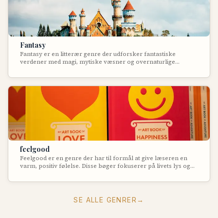
Fantasy
Fantasy er en litterær genre der udforsker fantastiske
verdener med magi, mytiske væsner og overnaturlige
kræfter. Genren skaber universer med egne regler og lover,
ofte inspireret af middelalderlige tider, nordisk mytologi eller
orientalske eventyr. Fantasy giver forfatteren frihed til at
skabe helt nye verdener, kulturer og magisystemer, samtidig
med at den ofte udforsker universelle temaer om godt og
ondt, heltegerninger og ofre.
feelgood
Feelgood er en genre der har til formål at give læseren en
varm, positiv følelse. Disse bøger fokuserer på livets lys og
skønhed, positive menneskelige forbindelser og håb, ofte
med et hjertevarmende plot der løfter humøret.
SE ALLE GENRER
→