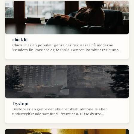
chick lit
Chick lit er en populær genre der fokuserer på moderne
kvinders liv, karriere og forhold. Genren kombinerer humor,
romantik og relaterbare hverdagssituationer i letlæste,
underholdende fortællinger om kvindelig selvrealisering.
Dystopi
Dystopi er en genre der skildrer dysfunktionelle eller
undertrykkende samfund i fremtiden. Disse dystre
fremtidsvisioner viser ofte totalitære regimer,
miljøkatastrofer eller teknologisk tyranni. Dystopier
fungerer som advarende fortællinger der kommenterer på
nutidige samfundstendenser ved at ekstrapolere dem til deres