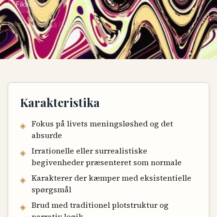
Fiktion
Foto:
Logan Voss
/ Unsplash
Karakteristika
Fokus på livets meningsløshed og det
◈
absurde
Irrationelle eller surrealistiske
◈
begivenheder præsenteret som normale
Karakterer der kæmper med eksistentielle
◈
spørgsmål
Brud med traditionel plotstruktur og
◈
narrativ logik