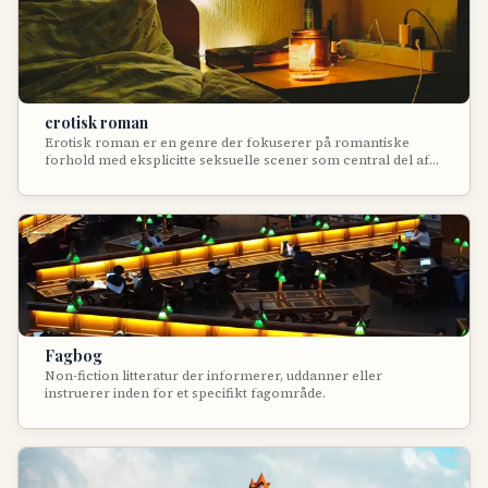
logiske - og ofte forfærdende - konklusion. Genren udforsker
tab af frihed, individualitet og menneskelig værdi.
erotisk roman
Erotisk roman er en genre der fokuserer på romantiske
forhold med eksplicitte seksuelle scener som central del af
fortællingen. Disse bøger kombinerer kærlighedshistorier
med detaljeret skildring af intimitet og sex, hvor den erotiske
spænding er lige så vigtig som den følelsesmæssige udvikling.
Genren spænder fra let sanseligt til meget eksplicit indhold,
og har udviklet sig fra at være tabubelagt til mainstream
succes.
Fagbog
Non-fiction litteratur der informerer, uddanner eller
instruerer inden for et specifikt fagområde.