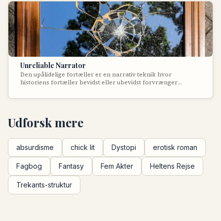
hvorefter baggrundsinformation afsløres gradvist gennem
flashbacks eller dialog.
Unreliable Narrator
Den upålidelige fortæller er en narrativ teknik hvor
historiens fortæller bevidst eller ubevidst forvrænger
sandheden, misinformerer læseren eller har en defekt
perception af virkeligheden. Denne teknik skaber mystik,
overraskende plot twists og tvinger læseren til aktivt at tolke
og stille spørgsmålstegn ved fortællingen.
Udforsk mere
absurdisme
chick lit
Dystopi
erotisk roman
Fagbog
Fantasy
Fem Akter
Heltens Rejse
Trekants-struktur