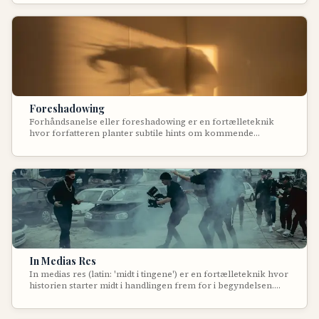
karakterforståelse eller forklarer nutidige motivationer
gennem tilbageblik til afgørende tidligere øjeblikke.
Foreshadowing
Forhåndsanelse eller foreshadowing er en fortælleteknik
hvor forfatteren planter subtile hints om kommende
begivenheder tidligt i historien. Denne teknik skaber
spænding, forudanelse og en følelse af skæbnens
uundgåelighed, samtidig med at den belønner
opmærksomme læsere ved genudsning.
In Medias Res
In medias res (latin: 'midt i tingene') er en fortælleteknik hvor
historien starter midt i handlingen frem for i begyndelsen.
Denne klassiske narrativ strategi kaster læseren direkte ind i
en dramatisk scene og skaber øjeblikkelig engagement,