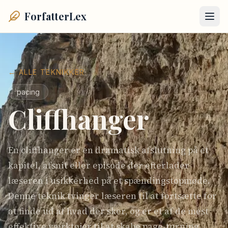
ForfatterLex
← ALLE TEKNIKKER
pacing
Cliffhanger
En cliffhanger er en dramatisk afslutning på et
kapitel, afsnit eller episode der efterlader
læseren i usikkerhed på et spændingstopmøde.
Denne teknik tvinger læseren til at fortsætte for
at finde ud af hvad der sker, og er et af de mest
effektive værktøjer til at skabe page-turning