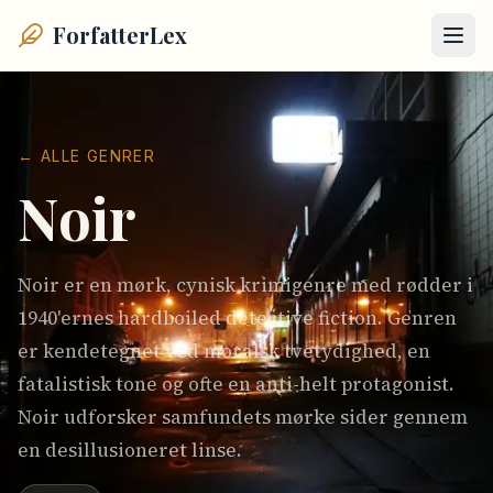
ForfatterLex
← ALLE GENRER
Noir
Noir er en mørk, cynisk krimigenre med rødder i
1940'ernes hardboiled detective fiction. Genren
er kendetegnet ved moralsk tvetydighed, en
fatalistisk tone og ofte en anti-helt protagonist.
Noir udforsker samfundets mørke sider gennem
en desillusioneret linse.