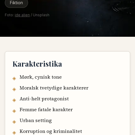
Fiktion
Foto:
ide alien
/ Unsplash
Karakteristika
Mørk, cynisk tone
◈
Moralsk tvetydige karakterer
◈
Anti-helt protagonist
◈
Femme fatale karakter
◈
Urban setting
◈
Korruption og kriminalitet
◈