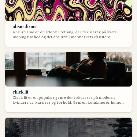
absurdisme
Absurdisme er en litterær retning, der fokuserer på livets
meningsløshed og det absurde i menneskets eksistens.
Genren udspringer af eksistentialismen og fremhæver
konflikten mellem menneskets søgen efter mening og
universets ligegyldighed.
chick lit
Chick lit er en populær genre der fokuserer på moderne
kvinders liv, karriere og forhold. Genren kombinerer humor,
romantik og relaterbare hverdagssituationer i letlæste,
underholdende fortællinger om kvindelig selvrealisering.