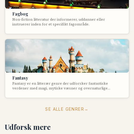
Fagbog
Non-fiction litteratur der informerer, uddanner eller
instruerer inden for et specifikt fagområde.
Fantasy
Fantasy er en litterær genre der udforsker fantastiske
verdener med magi, mytiske væsner og overnaturlige
kræfter. Genren skaber universer med egne regler og lover,
ofte inspireret af middelalderlige tider, nordisk mytologi eller
orientalske eventyr. Fantasy giver forfatteren frihed til at
skabe helt nye verdener, kulturer og magisystemer, samtidig
SE ALLE GENRER
→
med at den ofte udforsker universelle temaer om godt og
ondt, heltegerninger og ofre.
Udforsk mere