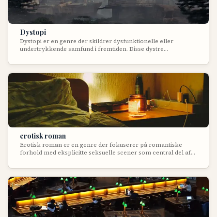
Dystopi
Dystopi er en genre der skildrer dysfunktionelle eller
undertrykkende samfund i fremtiden. Disse dystre
fremtidsvisioner viser ofte totalitære regimer,
miljøkatastrofer eller teknologisk tyranni. Dystopier
fungerer som advarende fortællinger der kommenterer på
nutidige samfundstendenser ved at ekstrapolere dem til deres
logiske - og ofte forfærdende - konklusion. Genren udforsker
tab af frihed, individualitet og menneskelig værdi.
erotisk roman
Erotisk roman er en genre der fokuserer på romantiske
forhold med eksplicitte seksuelle scener som central del af
fortællingen. Disse bøger kombinerer kærlighedshistorier
med detaljeret skildring af intimitet og sex, hvor den erotiske
spænding er lige så vigtig som den følelsesmæssige udvikling.
Genren spænder fra let sanseligt til meget eksplicit indhold,
og har udviklet sig fra at være tabubelagt til mainstream
succes.